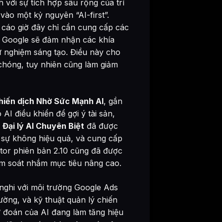
với sự tích hợp sâu rộng của trí
vào một kỷ nguyên “AI-first”.
g cáo giờ đây chỉ cần cung cấp các
ủa Google sẽ đảm nhận các khía
ử nghiệm sáng tạo. Điều này cho
chóng, tuy nhiên cũng làm giảm
hiến dịch Nhờ Sức Mạnh AI
, gần
AI điều khiển để gợi ý tài sản,
c
Đại lý AI Chuyên Biệt
đã được
ện sự không hiệu quả, và cung cấp
tor phiên bản 2.10 cũng đã được
ểm soát nhắm mục tiêu nâng cao.
h nghi với môi trường Google Ads
ường, và kỹ thuật quản lý chiến
 đoán của AI đang làm tăng hiệu