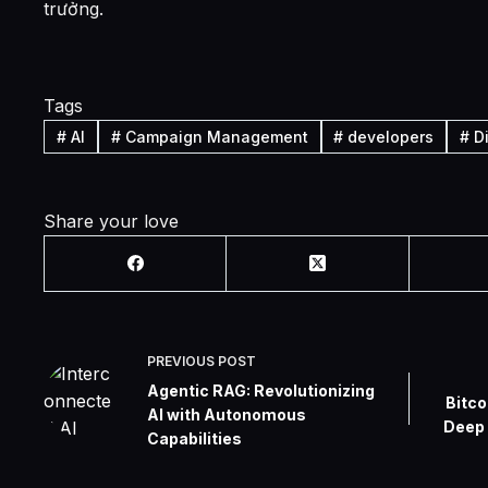
trưởng.
Tags
#
AI
#
Campaign Management
#
developers
#
Di
Share your love
PREVIOUS
POST
Agentic RAG: Revolutionizing
Bitco
AI with Autonomous
Deep 
Capabilities