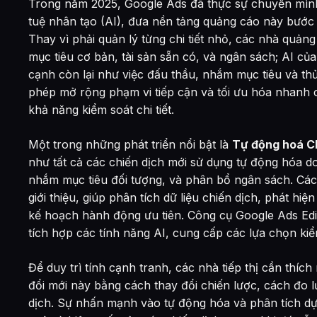
Trong năm 2025, Google Ads đã thực sự chuyển mình 
tuệ nhân tạo (AI), đưa nền tảng quảng cáo này bước 
Thay vì phải quản lý từng chi tiết nhỏ, các nhà quản
mục tiêu cơ bản, tài sản sẵn có, và ngân sách; AI c
cạnh còn lại như việc đấu thầu, nhắm mục tiêu và th
phép mở rộng phạm vi tiếp cận và tối ưu hóa nhanh 
khả năng kiểm soát chi tiết.
Một trong những phát triển nổi bật là
Tự động hoá C
như tất cả các chiến dịch mới sử dụng tự động hóa do 
nhắm mục tiêu đối tượng, và phân bổ ngân sách. Cá
giới thiệu, giúp phân tích dữ liệu chiến dịch, phát hi
kế hoạch hành động ưu tiên. Công cụ Google Ads Edi
tích hợp các tính năng AI, cung cấp các lựa chọn ki
Để duy trì tính cạnh tranh, các nhà tiếp thị cần thíc
đổi mới này bằng cách thay đổi chiến lược, cách đo l
dịch. Sự nhấn mạnh vào tự động hóa và phân tích dự